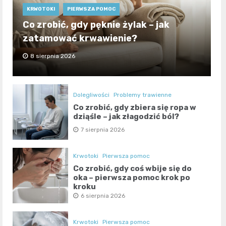
KRWOTOKI
PIERWSZA POMOC
Co zrobić, gdy pęknie żylak – jak
zatamować krwawienie?
8 sierpnia 2026
Dolegliwości
Problemy trawienne
Co zrobić, gdy zbiera się ropa w
dziąśle – jak złagodzić ból?
7 sierpnia 2026
Krwotoki
Pierwsza pomoc
Co zrobić, gdy coś wbije się do
oka – pierwsza pomoc krok po
kroku
6 sierpnia 2026
Krwotoki
Pierwsza pomoc