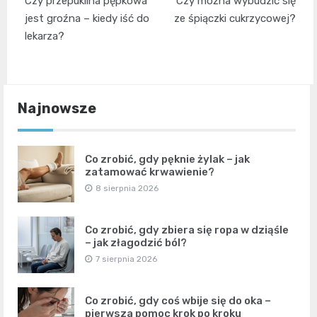
Czy przepuklina pępkowa
Czy można wybudzić się
wpisu
jest groźna – kiedy iść do
ze śpiączki cukrzycowej?
lekarza?
Najnowsze
Co zrobić, gdy pęknie żylak – jak
zatamować krwawienie?
8 sierpnia 2026
Co zrobić, gdy zbiera się ropa w dziąśle
– jak złagodzić ból?
7 sierpnia 2026
Co zrobić, gdy coś wbije się do oka –
pierwsza pomoc krok po kroku