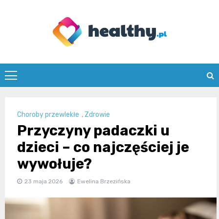
Skip
to
content
healthy.pl
Choroby przewlekłe
,
Zdrowie
Przyczyny padaczki u
dzieci – co najczęściej je
wywołuje?
23 maja 2026
Ewelina Brzezińska