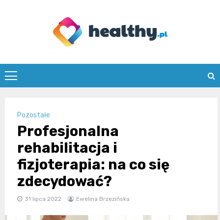
Skip
to
content
healthy.pl
Pozostałe
Profesjonalna
rehabilitacja i
fizjoterapia: na co się
zdecydować?
31 lipca 2022
Ewelina Brzezińska