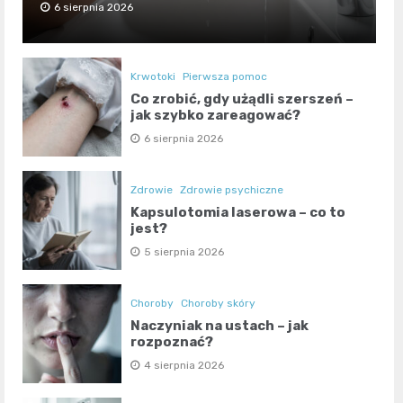
6 sierpnia 2026
Krwotoki
Pierwsza pomoc
Co zrobić, gdy użądli szerszeń –
jak szybko zareagować?
6 sierpnia 2026
Zdrowie
Zdrowie psychiczne
Kapsulotomia laserowa – co to
jest?
5 sierpnia 2026
Choroby
Choroby skóry
Naczyniak na ustach – jak
rozpoznać?
4 sierpnia 2026