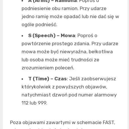
A (Arms) – Ramiona
: Poproś o
podniesienie obu ramion. Przy udarze
jedno ramię może opadać lub nie dać się w
ogóle podnieść.
S (Speech) – Mowa
: Poproś o
powtórzenie prostego zdania. Przy udarze
mowa może być niewyraźna, bełkotliwa
lub osoba może mieć trudności ze
zrozumieniem poleceń.
T (Time) – Czas
: Jeśli zaobserwujesz
którykolwiek z powyższych objawów,
natychmiast dzwoń pod numer alarmowy
112 lub 999.
Poza objawami zawartymi w schemacie FAST,