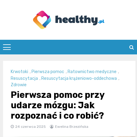
Skip
to
content
healthy.pl
Krwotoki
,
Pierwsza pomoc
,
Ratownictwo medyczne
,
Resuscytacja
,
Resuscytacja krążeniowo-oddechowa
,
Zdrowie
Pierwsza pomoc przy
udarze mózgu: Jak
rozpoznać i co robić?
24 czerwca 2025
Ewelina Brzezińska