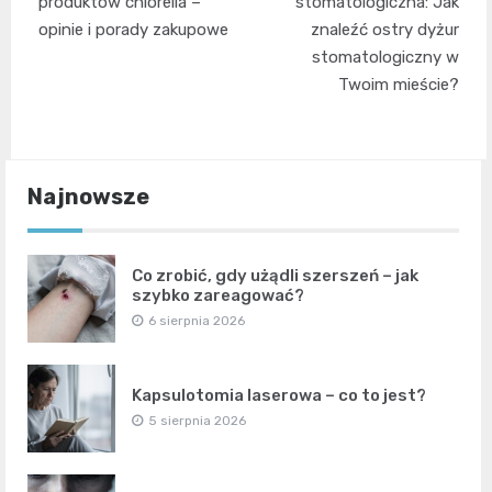
wpisu
produktów chlorella –
stomatologiczna: Jak
opinie i porady zakupowe
znaleźć ostry dyżur
stomatologiczny w
Twoim mieście?
Najnowsze
Co zrobić, gdy użądli szerszeń – jak
szybko zareagować?
6 sierpnia 2026
Kapsulotomia laserowa – co to jest?
5 sierpnia 2026