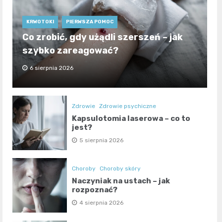
KRWOTOKI
PIERWSZA POMOC
Co zrobić, gdy użądli szerszeń – jak
szybko zareagować?
6 sierpnia 2026
Zdrowie
Zdrowie psychiczne
Kapsulotomia laserowa – co to
jest?
5 sierpnia 2026
Choroby
Choroby skóry
Naczyniak na ustach – jak
rozpoznać?
4 sierpnia 2026