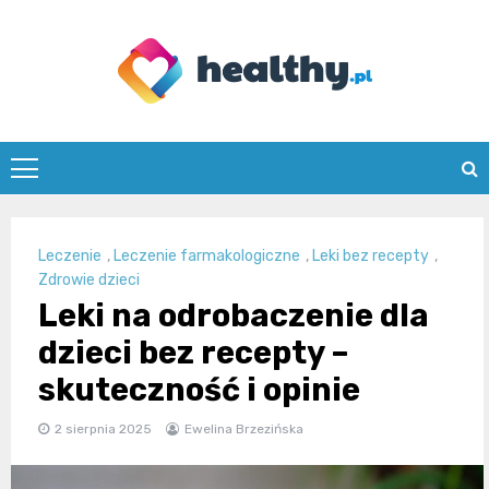
Skip
to
content
healthy.pl
Leczenie
,
Leczenie farmakologiczne
,
Leki bez recepty
,
Zdrowie dzieci
Leki na odrobaczenie dla
dzieci bez recepty –
skuteczność i opinie
2 sierpnia 2025
Ewelina Brzezińska