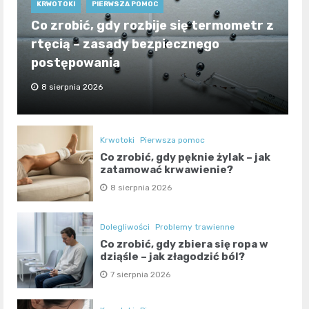
KRWOTOKI
PIERWSZA POMOC
Co zrobić, gdy rozbije się termometr z
rtęcią – zasady bezpiecznego
postępowania
8 sierpnia 2026
Krwotoki
Pierwsza pomoc
Co zrobić, gdy pęknie żylak – jak
zatamować krwawienie?
8 sierpnia 2026
Dolegliwości
Problemy trawienne
Co zrobić, gdy zbiera się ropa w
dziąśle – jak złagodzić ból?
7 sierpnia 2026