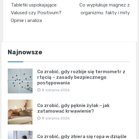
Nawigacja
Tabletki uspokajające:
Co wypłukuje magnez z
wpisu
Valused czy Positivum?
organizmu: fakty i mity
Opinie i analiza
Najnowsze
Co zrobić, gdy rozbije się termometr z
rtęcią – zasady bezpiecznego
postępowania
8 sierpnia 2026
Co zrobić, gdy pęknie żylak – jak
zatamować krwawienie?
8 sierpnia 2026
Co zrobić, gdy zbiera się ropa w dziąśle