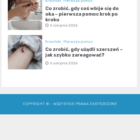
Krwotoki
Pierwsza pomoc
Co zrobić, gdy coś wbije się do
oka – pierwsza pomoc krok po
kroku
6 sierpnia 2026
Krwotoki
Pierwsza pomoc
Co zrobić, gdy użądli szerszeń –
jak szybko zareagować?
6 sierpnia 2026
COPYRIGHT © - WSZYSTKIE PRAWA ZASTRZEŻONE