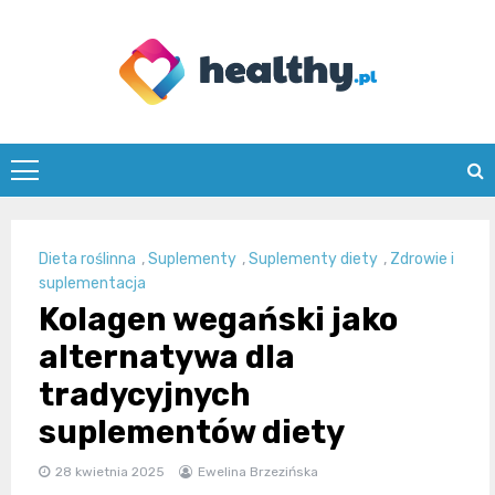
Skip
to
content
healthy.pl
Dieta roślinna
,
Suplementy
,
Suplementy diety
,
Zdrowie i
suplementacja
Kolagen wegański jako
alternatywa dla
tradycyjnych
suplementów diety
28 kwietnia 2025
Ewelina Brzezińska