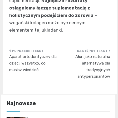
suplementacji.
Najlepsze rezultaty
osiągniemy łącząc suplementację z
holistycznym podejściem do zdrowia
–
wegański kolagen może być cennym
elementem tej układanki.
Nawigacja
Aparat ortodontyczny dla
Ałun jako naturalna
wpisu
dzieci: Wszystko, co
alternatywa dla
musisz wiedzieć
tradycyjnych
antyperspirantów
Najnowsze