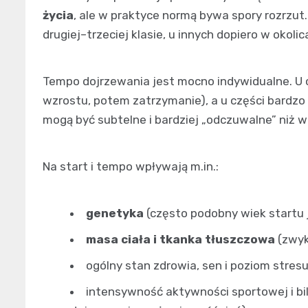
życia
, ale w praktyce normą bywa spory rozrzu
drugiej–trzeciej klasie, u innych dopiero w oko
Tempo dojrzewania jest mocno indywidualne. U c
wzrostu, potem zatrzymanie), a u części bardzo p
mogą być subtelne i bardziej „odczuwalne” niż w
Na start i tempo wpływają m.in.:
genetyka
(często podobny wiek startu 
masa ciała i tkanka tłuszczowa
(zwyk
ogólny stan zdrowia, sen i poziom stresu
intensywność aktywności sportowej i bi