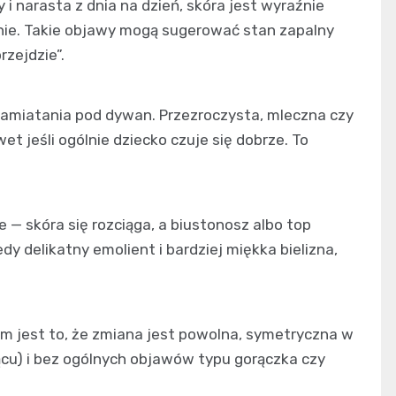
 i narasta z dnia na dzień, skóra jest wyraźnie
enie. Takie objawy mogą sugerować stan zapalny
rzejdzie”.
zamiatania pod dywan. Przezroczysta, mleczna czy
t jeśli ogólnie dziecko czuje się dobrze. To
— skóra się rozciąga, a biustonosz albo top
delikatny emolient i bardziej miękka bielizna,
m jest to, że zmiana jest powolna, symetryczna w
ącu) i bez ogólnych objawów typu gorączka czy