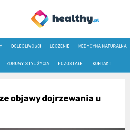
healthy.pl
Y
DOLEGLIWOŚCI
LECZENIE
MEDYCYNA NATURALNA
ZDROWY STYL ŻYCIA
POZOSTAŁE
KONTAKT
sze objawy dojrzewania u