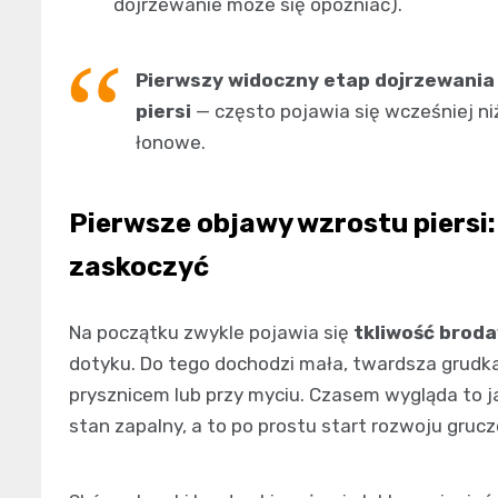
dojrzewanie może się opóźniać).
Pierwszy widoczny etap dojrzewania 
piersi
— często pojawia się wcześniej ni
łonowe.
Pierwsze objawy wzrostu piersi: 
zaskoczyć
Na początku zwykle pojawia się
tkliwość brod
dotyku. Do tego dochodzi mała, twardsza grudk
prysznicem lub przy myciu. Czasem wygląda to jak
stan zapalny, a to po prostu start rozwoju grucz