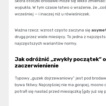
Skóra otoczki brodawki może się lekko zmieniać:
wypukła. W tym czasie łatwo o wrażenie, że „coś 
wcześniej — i inaczej niż u rówieśniczek.
Ważna rzecz: wzrost często zaczyna się
asymet
drugą przez wiele miesięcy. To jedna z najczęst
najczęstszych wariantów normy.
Jak odróżnić „zwykły początek” od
zaczerwienienie
Typowy „guzek dojrzewaniowy” jest pod brodawką
bywa tkliwy. Najczęściej nie ma gorącej, mocno 
potrafi się nasilać przed miesiączką (gdy już si