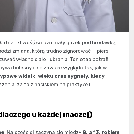
ikatna tkliwość sutka i mały guzek pod brodawką,
chodzi zmiana, którą trudno zignorować — piersi
zuwać własne ciało i ubrania. Ten etap potrafi
 bywa bolesny i nie zawsze wygląda tak, jak w
ypowe widełki wieku oraz sygnały, kiedy
szenia, za to z naciskiem na praktykę i
 dlaczego u każdej inaczej)
he
. Najczęściej zaczyna się między
8. a 13. rokiem