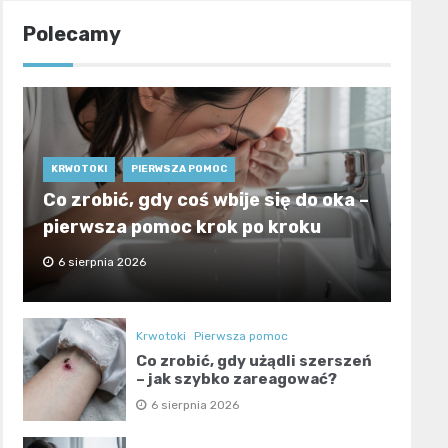
Polecamy
KRWOTOKI
PIERWSZA POMOC
Co zrobić, gdy coś wbije się do oka –
pierwsza pomoc krok po kroku
6 sierpnia 2026
Krwotoki
Pierwsza pomoc
Co zrobić, gdy użądli szerszeń
– jak szybko zareagować?
6 sierpnia 2026