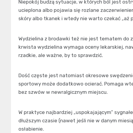
Niepokój budzą sytuacje, w których ból jest ostry
ucieplona albo pojawia się rozlane zaczerwieni
skóry albo tkanek i wtedy nie warto czekać „aż p
Wydzielina z brodawki też nie jest tematem do 
krwista wydzielina wymaga oceny lekarskiej, nawe
rzadkie, ale ważne, by to sprawdzić.
Dość częste jest natomiast okresowe swędzenie 
sportowy może dodatkowo ocierać. Pomaga wtedy 
bez szwów w newralgicznym miejscu.
W praktyce najbardziej „uspokajającym” sygnałe
dłuższym czasie (nawet jeśli nie w danym miesi
osłabienie.