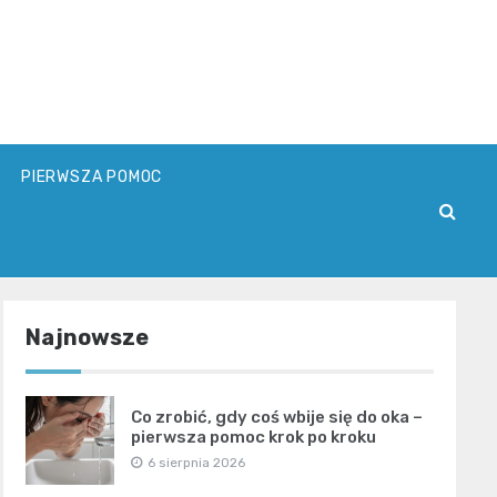
PIERWSZA POMOC
Najnowsze
Co zrobić, gdy coś wbije się do oka –
pierwsza pomoc krok po kroku
6 sierpnia 2026