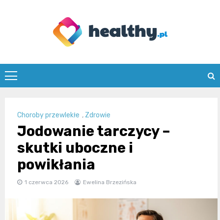
Skip
to
content
healthy.pl
Choroby przewlekłe
,
Zdrowie
Jodowanie tarczycy –
skutki uboczne i
powikłania
1 czerwca 2026
Ewelina Brzezińska