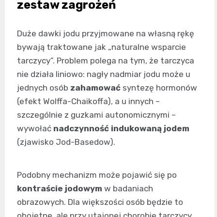
zestaw zagrożeń
Duże dawki jodu przyjmowane na własną rękę
bywają traktowane jak „naturalne wsparcie
tarczycy”. Problem polega na tym, że tarczyca
nie działa liniowo: nagły nadmiar jodu może u
jednych osób
zahamować
syntezę hormonów
(efekt Wolffa-Chaikoffa), a u innych –
szczególnie z guzkami autonomicznymi –
wywołać
nadczynność indukowaną jodem
(zjawisko Jod-Basedow).
Podobny mechanizm może pojawić się po
kontraście jodowym
w badaniach
obrazowych. Dla większości osób będzie to
obojętne, ale przy utajonej chorobie tarczycy