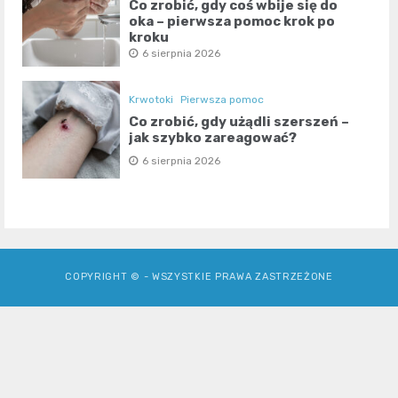
Co zrobić, gdy coś wbije się do
oka – pierwsza pomoc krok po
kroku
6 sierpnia 2026
Krwotoki
Pierwsza pomoc
Co zrobić, gdy użądli szerszeń –
jak szybko zareagować?
6 sierpnia 2026
COPYRIGHT © - WSZYSTKIE PRAWA ZASTRZEŻONE