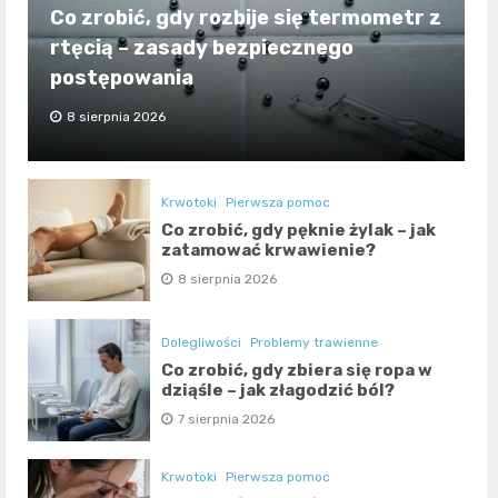
Co zrobić, gdy rozbije się termometr z
rtęcią – zasady bezpiecznego
postępowania
8 sierpnia 2026
Krwotoki
Pierwsza pomoc
Co zrobić, gdy pęknie żylak – jak
zatamować krwawienie?
8 sierpnia 2026
Dolegliwości
Problemy trawienne
Co zrobić, gdy zbiera się ropa w
dziąśle – jak złagodzić ból?
7 sierpnia 2026
Krwotoki
Pierwsza pomoc