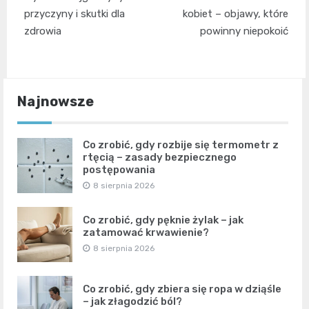
wpisu
przyczyny i skutki dla
kobiet – objawy, które
zdrowia
powinny niepokoić
Najnowsze
Co zrobić, gdy rozbije się termometr z
rtęcią – zasady bezpiecznego
postępowania
8 sierpnia 2026
Co zrobić, gdy pęknie żylak – jak
zatamować krwawienie?
8 sierpnia 2026
Co zrobić, gdy zbiera się ropa w dziąśle
– jak złagodzić ból?