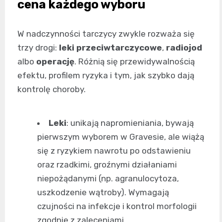
cena każdego wyboru
W nadczynności tarczycy zwykle rozważa się
trzy drogi:
leki przeciwtarczycowe
,
radiojod
albo
operację
. Różnią się przewidywalnością
efektu, profilem ryzyka i tym, jak szybko dają
kontrolę choroby.
Leki
: unikają napromieniania, bywają
pierwszym wyborem w Gravesie, ale wiążą
się z ryzykiem nawrotu po odstawieniu
oraz rzadkimi, groźnymi działaniami
niepożądanymi (np. agranulocytoza,
uszkodzenie wątroby). Wymagają
czujności na infekcje i kontrol morfologii
zgodnie z zaleceniami.