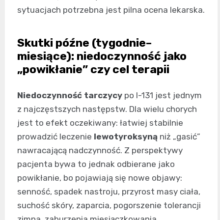
sytuacjach potrzebna jest pilna ocena lekarska.
Skutki późne (tygodnie–
miesiące): niedoczynność jako
„powikłanie” czy cel terapii
Niedoczynność tarczycy
po I-131 jest jednym
z najczęstszych następstw. Dla wielu chorych
jest to efekt oczekiwany: łatwiej stabilnie
prowadzić leczenie
lewotyroksyną
niż „gasić”
nawracającą nadczynność. Z perspektywy
pacjenta bywa to jednak odbierane jako
powikłanie, bo pojawiają się nowe objawy:
senność, spadek nastroju, przyrost masy ciała,
suchość skóry, zaparcia, pogorszenie tolerancji
zimna, zaburzenia miesiączkowania.