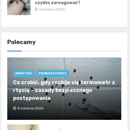
szybko zareagować?
6 sierpnia 2026
Polecamy
KRWOTOKI
PIERWSZA POMOC
Co zrobić, gdy rozbije się termometr z
rtęcią – zasady bezpiecznego
postępowania
8 sierpnia 2026