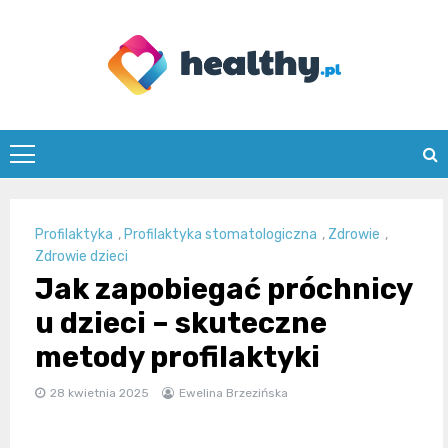
Skip
to
content
healthy.pl
Profilaktyka
,
Profilaktyka stomatologiczna
,
Zdrowie
,
Zdrowie dzieci
Jak zapobiegać próchnicy
u dzieci – skuteczne
metody profilaktyki
28 kwietnia 2025
Ewelina Brzezińska