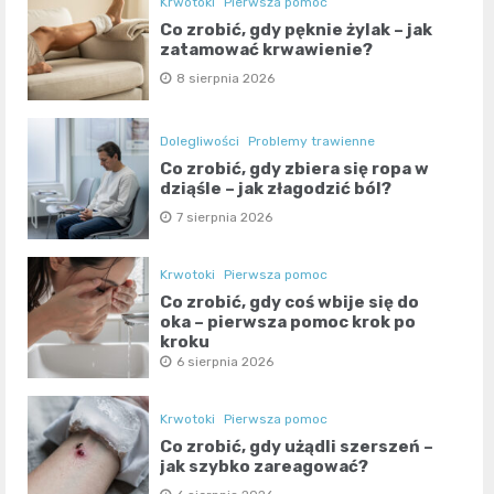
Krwotoki
Pierwsza pomoc
Co zrobić, gdy pęknie żylak – jak
zatamować krwawienie?
8 sierpnia 2026
Dolegliwości
Problemy trawienne
Co zrobić, gdy zbiera się ropa w
dziąśle – jak złagodzić ból?
7 sierpnia 2026
Krwotoki
Pierwsza pomoc
Co zrobić, gdy coś wbije się do
oka – pierwsza pomoc krok po
kroku
6 sierpnia 2026
Krwotoki
Pierwsza pomoc
Co zrobić, gdy użądli szerszeń –
jak szybko zareagować?