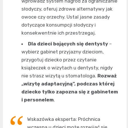
wprowadź system nagród za ograniczanie
słodyczy, oferuj zdrowe alternatywy jak
owoce czy orzechy. Ustal jasne zasady
dotyczące konsumpcji słodyczy i
konsekwentnie ich przestrzegaj.
Dla dzieci bojących się dentysty
–
wybierz gabinet przyjazny dzieciom,
przygotuj dziecko przez czytanie
książeczek o wizytach u dentysty, nigdy
nie strasz wizytą u stomatologa.
Rozważ
„wizytę adaptacyjną”, podczas której
dziecko tylko zapozna się z gabinetem
i personelem
.
Wskazówka eksperta: Próchnica
wczesna u dzieci może rozwijać się