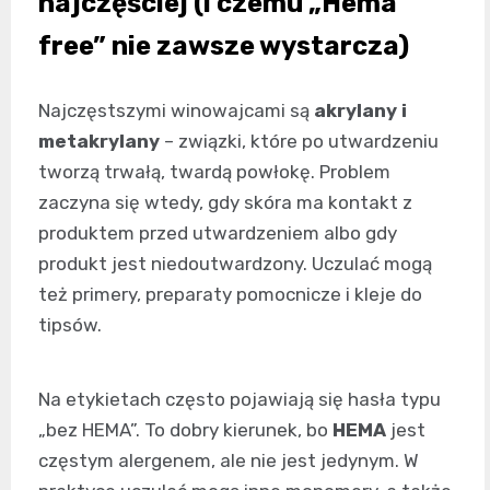
najczęściej (i czemu „Hema
free” nie zawsze wystarcza)
Najczęstszymi winowajcami są
akrylany i
metakrylany
– związki, które po utwardzeniu
tworzą trwałą, twardą powłokę. Problem
zaczyna się wtedy, gdy skóra ma kontakt z
produktem przed utwardzeniem albo gdy
produkt jest niedoutwardzony. Uczulać mogą
też primery, preparaty pomocnicze i kleje do
tipsów.
Na etykietach często pojawiają się hasła typu
„bez HEMA”. To dobry kierunek, bo
HEMA
jest
częstym alergenem, ale nie jest jedynym. W