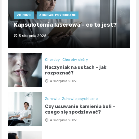
ZDROWIE
ZDROWIE PSYCHICZNE
Kapsulotomia laserowa – co to jest?
5 sierpnia 2026
Choroby
Choroby skóry
Naczyniak na ustach – jak
rozpoznać?
4 sierpnia 2026
Zdrowie
Zdrowie psychiczne
Czy usuwanie kamienia boli –
czego się spodziewać?
4 sierpnia 2026