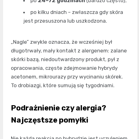
po
24–72 godzinach
(bardzo często),
po kilku dniach – zwłaszcza gdy skóra
jest przesuszona lub uszkodzona.
„Nagle” zwykle oznacza, że wcześniej był
długotrwały, mały kontakt z alergenem: zalane
skórki bazą, niedoutwardzony produkt, pył z
opracowania, częste zdejmowanie hybrydy
acetonem, mikrourazy przy wycinaniu skórek.
To drobiazgi, które sumują się tygodniami.
Podrażnienie czy alergia?
Najczęstsze pomyłki
Nie każda reakcja po hybrydzie jest uczuleniem.