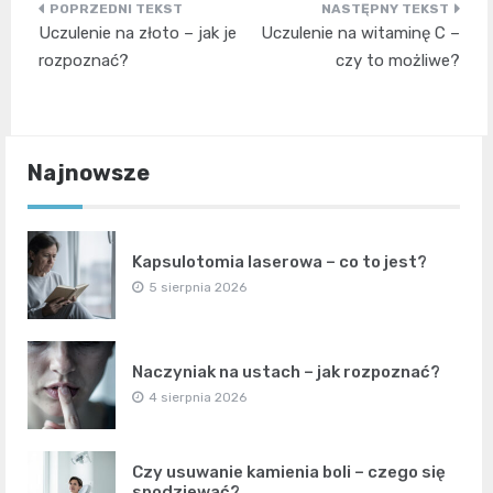
Nawigacja
Uczulenie na złoto – jak je
Uczulenie na witaminę C –
wpisu
rozpoznać?
czy to możliwe?
Najnowsze
Kapsulotomia laserowa – co to jest?
5 sierpnia 2026
Naczyniak na ustach – jak rozpoznać?
4 sierpnia 2026
Czy usuwanie kamienia boli – czego się
spodziewać?