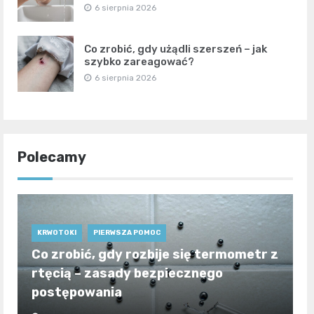
6 sierpnia 2026
Co zrobić, gdy użądli szerszeń – jak
szybko zareagować?
6 sierpnia 2026
Polecamy
KRWOTOKI
PIERWSZA POMOC
Co zrobić, gdy rozbije się termometr z
rtęcią – zasady bezpiecznego
postępowania