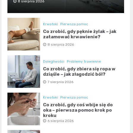
8 sierpnia 2026
Krwotoki
Pierwsza pomoc
Co zrobić, gdy pęknie żylak – jak
zatamować krwawienie?
8 sierpnia 2026
Dolegliwości
Problemy trawienne
Co zrobić, gdy zbiera się ropa w
dziąśle – jak złagodzić ból?
7 sierpnia 2026
Krwotoki
Pierwsza pomoc
Co zrobić, gdy coś wbije się do
oka – pierwsza pomoc krok po
kroku
6 sierpnia 2026