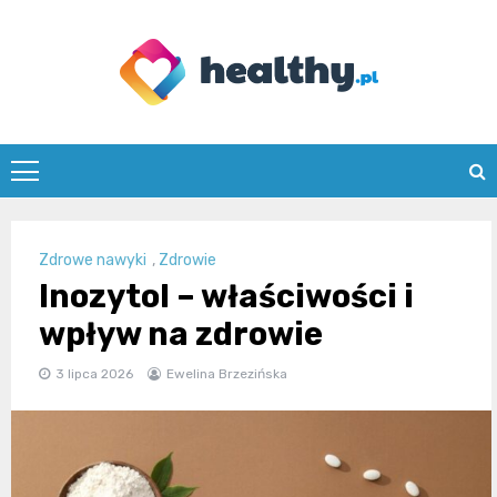
Skip
to
content
healthy.pl
Zdrowe nawyki
,
Zdrowie
Inozytol – właściwości i
wpływ na zdrowie
3 lipca 2026
Ewelina Brzezińska