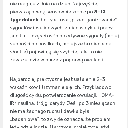
nie reaguje z dnia na dzień. Najczęściej
pierwszą ocenę sensownie zrobić po
8–12
tygodniach
, bo tyle trwa „przeorganizowanie”
sygnałów insulinowych, zmian w cyklu i pracy
jajnika. U części osób pozytywne sygnały (mniej
senności po posiłkach, mniejsze łaknienie na
słodkie) pojawiają się szybciej, ale to nie
zawsze idzie w parze z poprawą owulacji.
Najbardziej praktyczne jest ustalenie 2–3
wskaźników i trzymanie się ich. Przykładowo:
długość cyklu, potwierdzenie owulacji, HOMA-
IR/insulina, trójglicerydy. Jeśli po 3 miesiącach
nie ma żadnego ruchu i dawka była
„badaniowa”, to zwykle oznacza, że problem
leży gdzie indziej (tarczyca, prolaktyna, styl