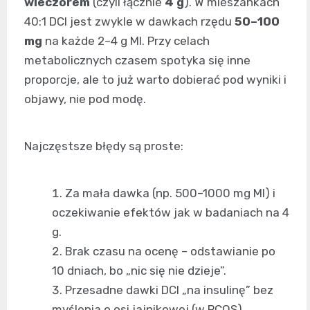
wieczorem
(czyli łącznie
4 g
). W mieszankach
40:1 DCI jest zwykle w dawkach rzędu
50–100
mg
na każde 2–4 g MI. Przy celach
metabolicznych czasem spotyka się inne
proporcje, ale to już warto dobierać pod wyniki i
objawy, nie pod modę.
Najczęstsze błędy są proste:
Za mała dawka (np. 500–1000 mg MI) i
oczekiwanie efektów jak w badaniach na 4
g.
Brak czasu na ocenę – odstawianie po
10 dniach, bo „nic się nie dzieje”.
Przesadne dawki DCI „na insulinę” bez
myślenia o osi jajnikowej (w PCOS).