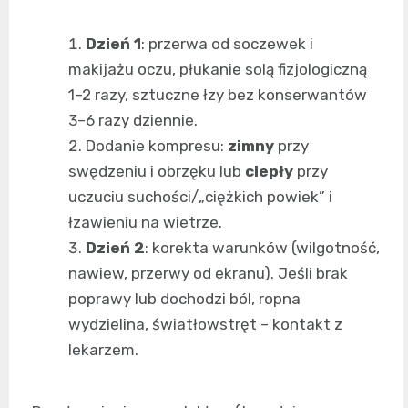
Dzień 1
: przerwa od soczewek i
makijażu oczu, płukanie solą fizjologiczną
1–2 razy, sztuczne łzy bez konserwantów
3–6 razy dziennie.
Dodanie kompresu:
zimny
przy
swędzeniu i obrzęku lub
ciepły
przy
uczuciu suchości/„ciężkich powiek” i
łzawieniu na wietrze.
Dzień 2
: korekta warunków (wilgotność,
nawiew, przerwy od ekranu). Jeśli brak
poprawy lub dochodzi ból, ropna
wydzielina, światłowstręt – kontakt z
lekarzem.