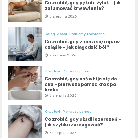
Co zrobić, gdy pęknie żylak – jak
zatamować krwawienie?
8 sierpnia 2026
Dolegliwości
Problemy trawienne
Co zrobić, gdy zbiera się ropa w
dziąśle – jak złagodzić ból?
7 sierpnia 2026
Krwotoki
Pierwsza pomoc
Co zrobić, gdy coś wbije się do
oka – pierwsza pomoc krok po
kroku
6 sierpnia 2026
Krwotoki
Pierwsza pomoc
Co zrobić, gdy użądli szerszeń –
jak szybko zareagować?
6 sierpnia 2026