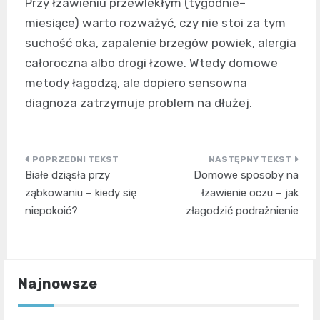
Przy łzawieniu przewlekłym (tygodnie–
miesiące) warto rozważyć, czy nie stoi za tym
suchość oka, zapalenie brzegów powiek, alergia
całoroczna albo drogi łzowe. Wtedy domowe
metody łagodzą, ale dopiero sensowna
diagnoza zatrzymuje problem na dłużej.
Nawigacja
Białe dziąsła przy
Domowe sposoby na
wpisu
ząbkowaniu – kiedy się
łzawienie oczu – jak
niepokoić?
złagodzić podrażnienie
Najnowsze