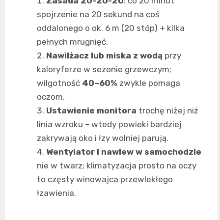
Zasada 20-20-20
: co 20 minut
spojrzenie na 20 sekund na coś
oddalonego o ok. 6 m (20 stóp) + kilka
pełnych mrugnięć.
Nawilżacz lub miska z wodą
przy
kaloryferze w sezonie grzewczym;
wilgotność
40–60%
zwykle pomaga
oczom.
Ustawienie monitora
trochę niżej niż
linia wzroku – wtedy powieki bardziej
zakrywają oko i łzy wolniej parują.
Wentylator i nawiew w samochodzie
nie w twarz; klimatyzacja prosto na oczy
to częsty winowajca przewlekłego
łzawienia.