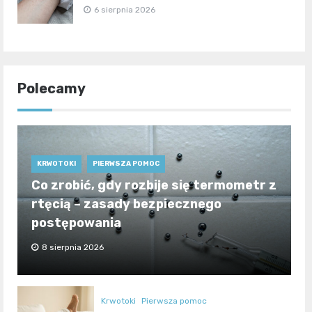
6 sierpnia 2026
Polecamy
KRWOTOKI
PIERWSZA POMOC
Co zrobić, gdy rozbije się termometr z
rtęcią – zasady bezpiecznego
postępowania
8 sierpnia 2026
Krwotoki
Pierwsza pomoc