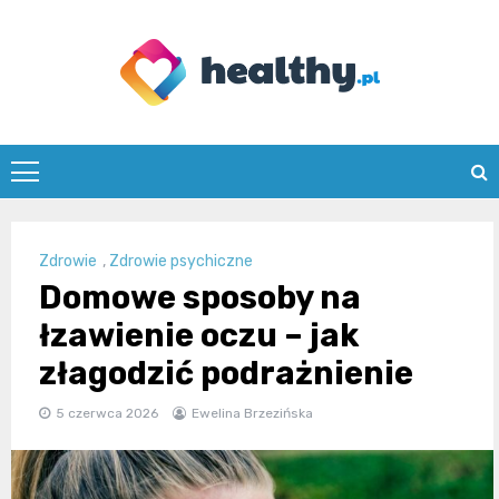
Skip
to
content
healthy.pl
Zdrowie
,
Zdrowie psychiczne
Domowe sposoby na
łzawienie oczu – jak
złagodzić podrażnienie
5 czerwca 2026
Ewelina Brzezińska