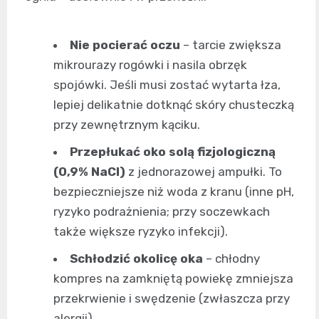
Nie pocierać oczu
– tarcie zwiększa
mikrourazy rogówki i nasila obrzęk
spojówki. Jeśli musi zostać wytarta łza,
lepiej delikatnie dotknąć skóry chusteczką
przy zewnętrznym kąciku.
Przepłukać oko solą fizjologiczną
(0,9% NaCl)
z jednorazowej ampułki. To
bezpieczniejsze niż woda z kranu (inne pH,
ryzyko podrażnienia; przy soczewkach
także większe ryzyko infekcji).
Schłodzić okolicę oka
– chłodny
kompres na zamkniętą powiekę zmniejsza
przekrwienie i swędzenie (zwłaszcza przy
alergii).