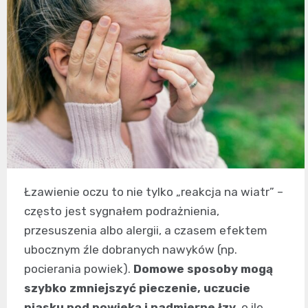
Łzawienie oczu to nie tylko „reakcja na wiatr” –
często jest sygnałem podrażnienia,
przesuszenia albo alergii, a czasem efektem
ubocznym źle dobranych nawyków (np.
pocierania powiek).
Domowe sposoby mogą
szybko zmniejszyć pieczenie, uczucie
piasku pod powieką i nadmierne łzy
, o ile