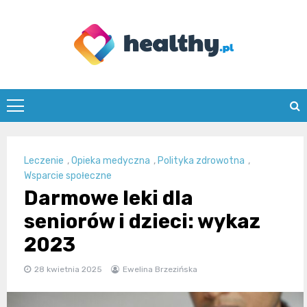
Skip
to
content
healthy.pl
Leczenie
,
Opieka medyczna
,
Polityka zdrowotna
,
Wsparcie społeczne
Darmowe leki dla
seniorów i dzieci: wykaz
2023
28 kwietnia 2025
Ewelina Brzezińska