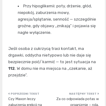
Przy hipoglikemii: poty, drżenie, głód,
niepokój, zaburzenia mowy,
agresja/splątanie, senność — szczególnie
groźne, gdy objawy „znikają” i pojawia się
nagłe wyłączenie.
Jeśli osoba z cukrzycą traci kontakt, ma
drgawki, oddycha nietypowo lub nie daje się
bezpiecznie poić/ karmić — to jest sytuacja na
112
. W domu nie ma miejsca na „czekanie, aż
przejdzie”.
Nawigacja
Czy Maxon leczy
Za co odpowiada potas w
wpisu
zaburzenia erekcji na
organizmie – rola,