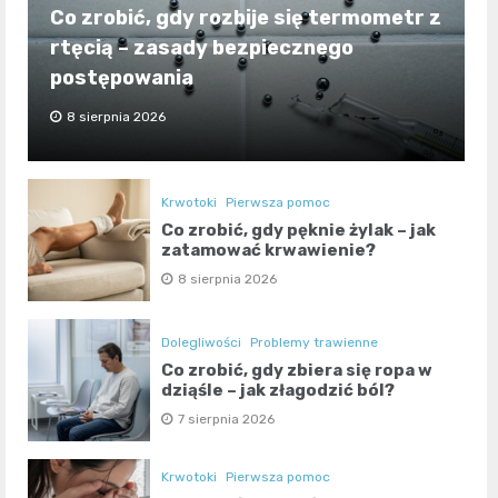
Co zrobić, gdy rozbije się termometr z
rtęcią – zasady bezpiecznego
postępowania
8 sierpnia 2026
Krwotoki
Pierwsza pomoc
Co zrobić, gdy pęknie żylak – jak
zatamować krwawienie?
8 sierpnia 2026
Dolegliwości
Problemy trawienne
Co zrobić, gdy zbiera się ropa w
dziąśle – jak złagodzić ból?
7 sierpnia 2026
Krwotoki
Pierwsza pomoc