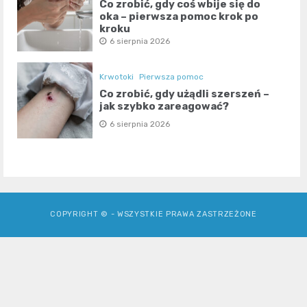
Co zrobić, gdy coś wbije się do
oka – pierwsza pomoc krok po
kroku
6 sierpnia 2026
Krwotoki
Pierwsza pomoc
Co zrobić, gdy użądli szerszeń –
jak szybko zareagować?
6 sierpnia 2026
COPYRIGHT © - WSZYSTKIE PRAWA ZASTRZEŻONE