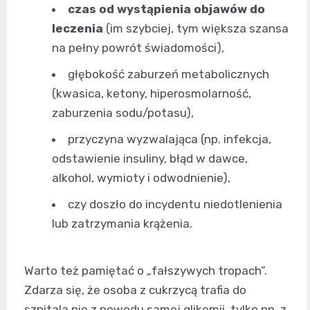
czas od wystąpienia objawów do
leczenia
(im szybciej, tym większa szansa
na pełny powrót świadomości),
głębokość zaburzeń metabolicznych
(kwasica, ketony, hiperosmolarność,
zaburzenia sodu/potasu),
przyczyna wyzwalająca (np. infekcja,
odstawienie insuliny, błąd w dawce,
alkohol, wymioty i odwodnienie),
czy doszło do incydentu niedotlenienia
lub zatrzymania krążenia.
Warto też pamiętać o „fałszywych tropach”.
Zdarza się, że osoba z cukrzycą trafia do
szpitala nie z powodu samej glikemii, tylko np. z