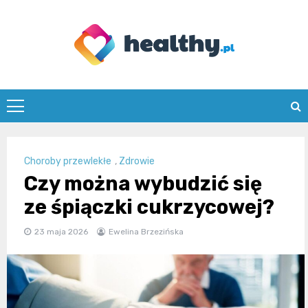
Skip
to
content
healthy.pl
Choroby przewlekłe
,
Zdrowie
Czy można wybudzić się
ze śpiączki cukrzycowej?
23 maja 2026
Ewelina Brzezińska