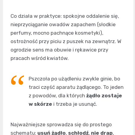
Co działa w praktyce: spokojne oddalenie się,
nieprzyciąganie owadów zapachem (słodkie
perfumy, mocno pachnące kosmetyki),
ostrożność przy piciu z puszek na zewnątrz. W
ogrodzie sens ma obuwie i rękawice przy
pracach wśród kwiatów.
Pszczoła po użądleniu zwykle ginie, bo
traci część aparatu żądlącego. To jeden
z powodów, dla których
żądło zostaje
w skórze
i trzeba je usunąć.
Najważniejsze sprowadza się do prostego
schematu:
usuń żądło
,
schłodź
,
nie drap
,