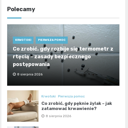
Polecamy
KRWOTOKI
PIERWSZA POMOC
Co zrobić, gdy rozbije się termometr z
rtęcią – zasady bezpiecznego
postępowania
8 sierpnia 2026
Krwotoki
Pierwsza pomoc
Co zrobić, gdy pęknie żylak – jak
zatamować krwawienie?
8 sierpnia 2026