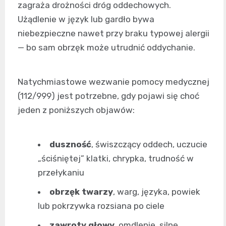
zagraża drożności dróg oddechowych.
Użądlenie w język lub gardło bywa
niebezpieczne nawet przy braku typowej alergii
— bo sam obrzęk może utrudnić oddychanie.
Natychmiastowe wezwanie pomocy medycznej
(112/999) jest potrzebne, gdy pojawi się choć
jeden z poniższych objawów:
duszność
, świszczący oddech, uczucie
„ściśniętej” klatki, chrypka, trudność w
przełykaniu
obrzęk twarzy
, warg, języka, powiek
lub pokrzywka rozsiana po ciele
zawroty głowy
, omdlenie, silne