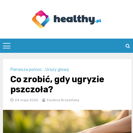
Skip
to
content
healthy.pl
Pierwsza pomoc
,
Urazy głowy
Co zrobić, gdy ugryzie
pszczoła?
24 maja 2026
Ewelina Brzezińska