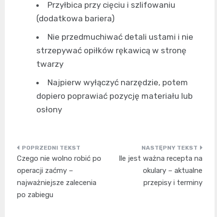
Przyłbica przy cięciu i szlifowaniu
(dodatkowa bariera)
Nie przedmuchiwać detali ustami i nie
strzepywać opiłków rękawicą w stronę
twarzy
Najpierw wyłączyć narzędzie, potem
dopiero poprawiać pozycję materiału lub
osłony
Nawigacja
Czego nie wolno robić po
Ile jest ważna recepta na
wpisu
operacji zaćmy –
okulary – aktualne
najważniejsze zalecenia
przepisy i terminy
po zabiegu