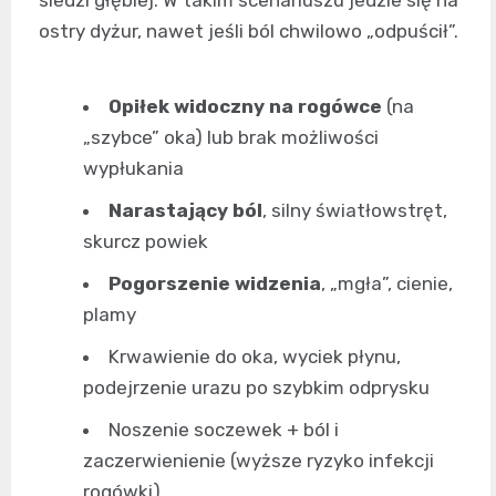
siedzi głębiej. W takim scenariuszu jedzie się na
ostry dyżur, nawet jeśli ból chwilowo „odpuścił”.
Opiłek widoczny na rogówce
(na
„szybce” oka) lub brak możliwości
wypłukania
Narastający ból
, silny światłowstręt,
skurcz powiek
Pogorszenie widzenia
, „mgła”, cienie,
plamy
Krwawienie do oka, wyciek płynu,
podejrzenie urazu po szybkim odprysku
Noszenie soczewek + ból i
zaczerwienienie (wyższe ryzyko infekcji
rogówki)