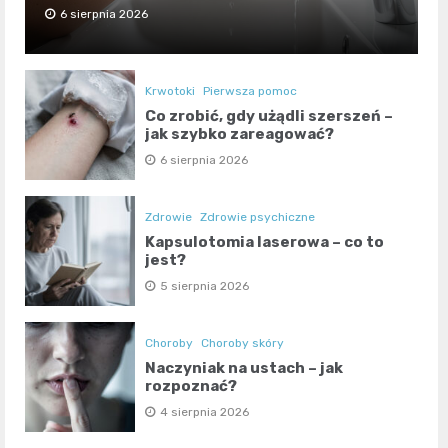
6 sierpnia 2026
Krwotoki
Pierwsza pomoc
Co zrobić, gdy użądli szerszeń –
jak szybko zareagować?
6 sierpnia 2026
Zdrowie
Zdrowie psychiczne
Kapsulotomia laserowa – co to
jest?
5 sierpnia 2026
Choroby
Choroby skóry
Naczyniak na ustach – jak
rozpoznać?
4 sierpnia 2026