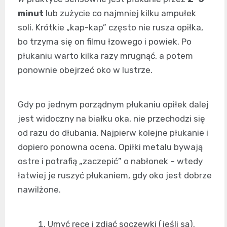
minut
lub zużycie co najmniej kilku ampułek
soli. Krótkie „kap-kap” często nie rusza opiłka,
bo trzyma się on filmu łzowego i powiek. Po
płukaniu warto kilka razy mrugnąć, a potem
ponownie obejrzeć oko w lustrze.
Gdy po jednym porządnym płukaniu opiłek dalej
jest widoczny na białku oka, nie przechodzi się
od razu do dłubania. Najpierw kolejne płukanie i
dopiero ponowna ocena. Opiłki metalu bywają
ostre i potrafią „zaczepić” o nabłonek – wtedy
łatwiej je ruszyć płukaniem, gdy oko jest dobrze
nawilżone.
Umyć ręce i zdjąć soczewki (jeśli są).