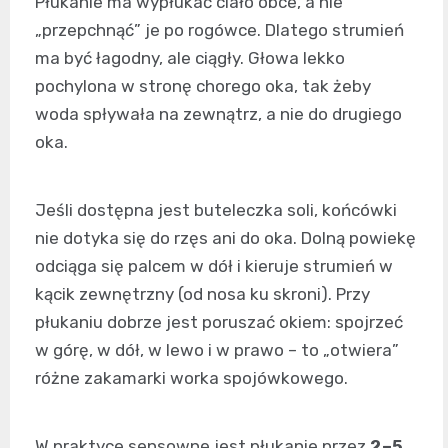
Płukanie ma wypłukać ciało obce, a nie
„przepchnąć” je po rogówce. Dlatego strumień
ma być łagodny, ale ciągły. Głowa lekko
pochylona w stronę chorego oka, tak żeby
woda spływała na zewnątrz, a nie do drugiego
oka.
Jeśli dostępna jest buteleczka soli, końcówki
nie dotyka się do rzęs ani do oka. Dolną powiekę
odciąga się palcem w dół i kieruje strumień w
kącik zewnętrzny (od nosa ku skroni). Przy
płukaniu dobrze jest poruszać okiem: spojrzeć
w górę, w dół, w lewo i w prawo – to „otwiera”
różne zakamarki worka spojówkowego.
W praktyce sensowne jest płukanie przez
2–5