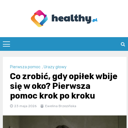
Skip
to
content
healthy.pl
Pierwsza pomoc
,
Urazy głowy
Co zrobić, gdy opiłek wbije
się w oko? Pierwsza
pomoc krok po kroku
23 maja 2026
Ewelina Brzezińska