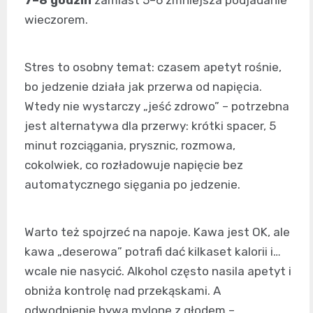
7–8 godzin
zamiast 5–6 zmniejsza podjadanie
wieczorem.
Stres to osobny temat: czasem apetyt rośnie,
bo jedzenie działa jak przerwa od napięcia.
Wtedy nie wystarczy „jeść zdrowo” – potrzebna
jest alternatywa dla przerwy: krótki spacer, 5
minut rozciągania, prysznic, rozmowa,
cokolwiek, co rozładowuje napięcie bez
automatycznego sięgania po jedzenie.
Warto też spojrzeć na napoje. Kawa jest OK, ale
kawa „deserowa” potrafi dać kilkaset kalorii i…
wcale nie nasycić. Alkohol często nasila apetyt i
obniża kontrolę nad przekąskami. A
odwodnienie bywa mylone z głodem –