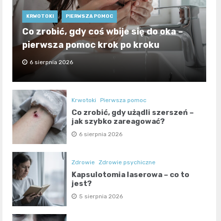
KRWOTOKI
PIERWSZA POMOC
Co zrobić, gdy coś wbije się do oka –
pierwsza pomoc krok po kroku
6 sierpnia 2026
Krwotoki
Pierwsza pomoc
Co zrobić, gdy użądli szerszeń –
jak szybko zareagować?
6 sierpnia 2026
Zdrowie
Zdrowie psychiczne
Kapsulotomia laserowa – co to
jest?
5 sierpnia 2026