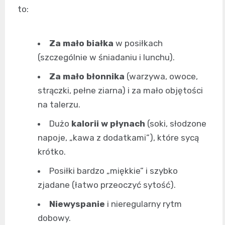
to:
Za mało białka
w posiłkach
(szczególnie w śniadaniu i lunchu).
Za mało błonnika
(warzywa, owoce,
strączki, pełne ziarna) i za mało objętości
na talerzu.
Dużo
kalorii w płynach
(soki, słodzone
napoje, „kawa z dodatkami”), które sycą
krótko.
Posiłki bardzo „miękkie” i szybko
zjadane (łatwo przeoczyć sytość).
Niewyspanie
i nieregularny rytm
dobowy.