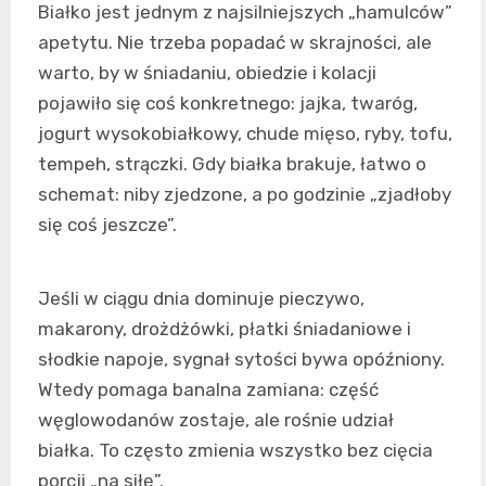
Białko jest jednym z najsilniejszych „hamulców”
apetytu. Nie trzeba popadać w skrajności, ale
warto, by w śniadaniu, obiedzie i kolacji
pojawiło się coś konkretnego: jajka, twaróg,
jogurt wysokobiałkowy, chude mięso, ryby, tofu,
tempeh, strączki. Gdy białka brakuje, łatwo o
schemat: niby zjedzone, a po godzinie „zjadłoby
się coś jeszcze”.
Jeśli w ciągu dnia dominuje pieczywo,
makarony, drożdżówki, płatki śniadaniowe i
słodkie napoje, sygnał sytości bywa opóźniony.
Wtedy pomaga banalna zamiana: część
węglowodanów zostaje, ale rośnie udział
białka. To często zmienia wszystko bez cięcia
porcji „na siłę”.