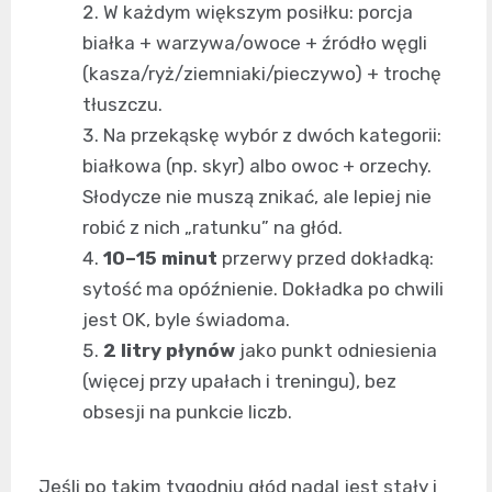
W każdym większym posiłku: porcja
białka + warzywa/owoce + źródło węgli
(kasza/ryż/ziemniaki/pieczywo) + trochę
tłuszczu.
Na przekąskę wybór z dwóch kategorii:
białkowa (np. skyr) albo owoc + orzechy.
Słodycze nie muszą znikać, ale lepiej nie
robić z nich „ratunku” na głód.
10–15 minut
przerwy przed dokładką:
sytość ma opóźnienie. Dokładka po chwili
jest OK, byle świadoma.
2 litry płynów
jako punkt odniesienia
(więcej przy upałach i treningu), bez
obsesji na punkcie liczb.
Jeśli po takim tygodniu głód nadal jest stały i