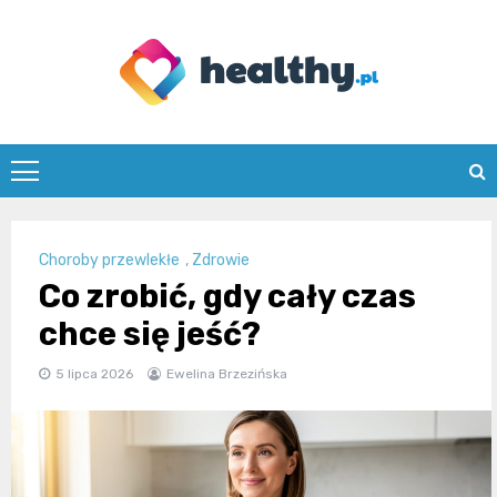
Skip
to
content
healthy.pl
Choroby przewlekłe
,
Zdrowie
Co zrobić, gdy cały czas
chce się jeść?
5 lipca 2026
Ewelina Brzezińska