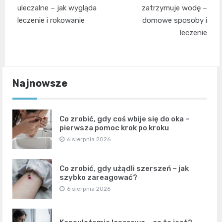
wpisu
uleczalne – jak wygląda
zatrzymuje wodę –
leczenie i rokowanie
domowe sposoby i
leczenie
Najnowsze
Co zrobić, gdy coś wbije się do oka –
pierwsza pomoc krok po kroku
6 sierpnia 2026
Co zrobić, gdy użądli szerszeń – jak
szybko zareagować?
6 sierpnia 2026