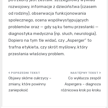
rozwojowy, informacje z dzieciństwa (czasem
od rodziny), obserwacja funkcjonowania
społecznego, ocena współwystępujących
problemów oraz — gdy są ku temu przesłanki —
diagnostyka medyczna (np. słuch, neurologia).
Dopiero na tym tle widać, czy „Asperger” to
trafna etykieta, czy skrót myślowy, który
przesłania właściwy problem.
Nawigacja
Objawy skórne cukrzycy –
Co wyklucza zespół
wpisu
zmiany, które powinny
Aspergera – diagnoza
zaniepokoić
różnicowa krok po kroku