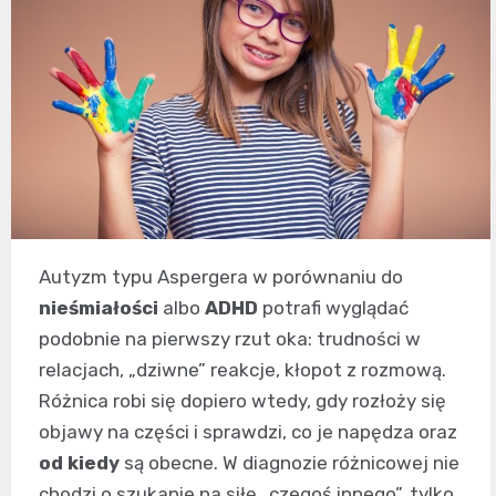
Autyzm typu Aspergera w porównaniu do
nieśmiałości
albo
ADHD
potrafi wyglądać
podobnie na pierwszy rzut oka: trudności w
relacjach, „dziwne” reakcje, kłopot z rozmową.
Różnica robi się dopiero wtedy, gdy rozłoży się
objawy na części i sprawdzi, co je napędza oraz
od kiedy
są obecne. W diagnozie różnicowej nie
chodzi o szukanie na siłę „czegoś innego”, tylko