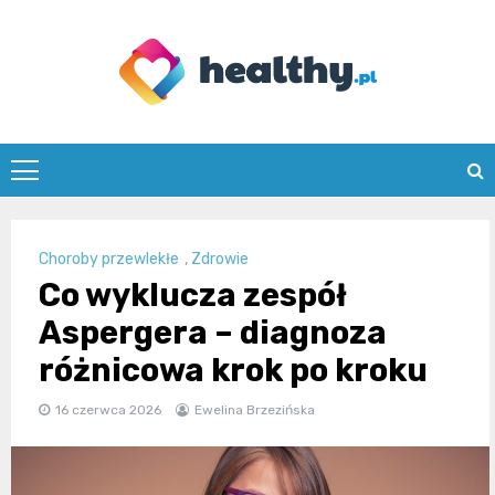
Skip
to
content
healthy.pl
Choroby przewlekłe
,
Zdrowie
Co wyklucza zespół
Aspergera – diagnoza
różnicowa krok po kroku
16 czerwca 2026
Ewelina Brzezińska