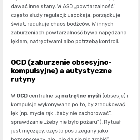
dawać inne stany. W ASD „powtarzalność”
często służy regulacji: uspokaja, porządkuje
świat, redukuje chaos bodźców. W innych
zaburzeniach powtarzalność bywa napędzana
lękiem, natręctwami albo potrzebą kontroli.
OCD (zaburzenie obsesyjno-
kompulsyjne) a autystyczne
rutyny
W
OCD
centralne są
natrętne myśli
(obsesje) i
kompulsje wykonywane po to, by zredukować
lęk (np. mycie rąk „żeby nie zachorować”,
sprawdzanie „żeby nie było pożaru”). Rytuał
jest męczący, często postrzegany jako
bezsensowny, ale „nie da się nie zrobić”.