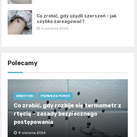
Co zrobić, gdy użądli szerszeń – jak
szybko zareagować?
6 sierpnia 2026
Polecamy
KRWOTOKI
PIERWSZA POMOC
Co zrobić, gdy rozbije się termometr z
rtęcią – zasady bezpiecznego
postępowania
8 sierpnia 2026