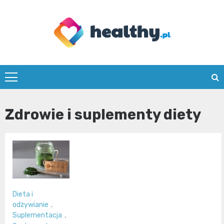
Skip
to
content
healthy.pl
Zdrowie i suplementy diety
Dieta i
odżywianie
,
Suplementacja
,