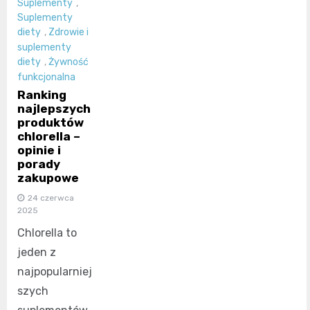
Suplementy
,
Suplementy
diety
,
Zdrowie i
suplementy
diety
,
Żywność
funkcjonalna
Ranking
najlepszych
produktów
chlorella –
opinie i
porady
zakupowe
24 czerwca
2025
Chlorella to
jeden z
najpopularniej
szych