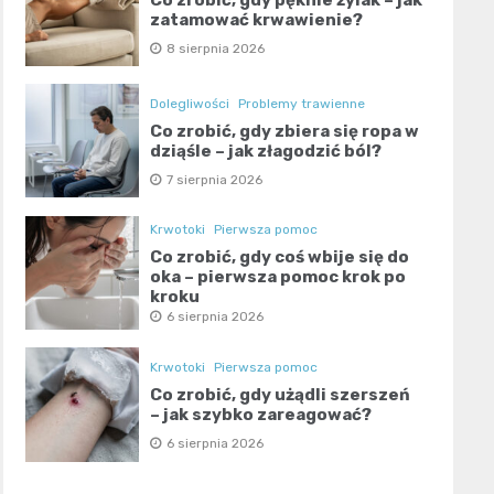
zatamować krwawienie?
8 sierpnia 2026
Dolegliwości
Problemy trawienne
Co zrobić, gdy zbiera się ropa w
dziąśle – jak złagodzić ból?
7 sierpnia 2026
Krwotoki
Pierwsza pomoc
Co zrobić, gdy coś wbije się do
oka – pierwsza pomoc krok po
kroku
6 sierpnia 2026
Krwotoki
Pierwsza pomoc
Co zrobić, gdy użądli szerszeń
– jak szybko zareagować?
6 sierpnia 2026