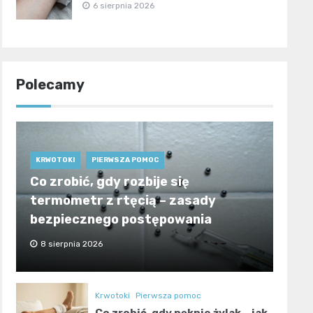
6 sierpnia 2026
Polecamy
KRWOTOKI
PIERWSZA POMOC
Co zrobić, gdy rozbije się
termometr z rtęcią – zasady
bezpiecznego postępowania
8 sierpnia 2026
Krwotoki
Pierwsza pomoc
Co zrobić, gdy pęknie żylak – jak