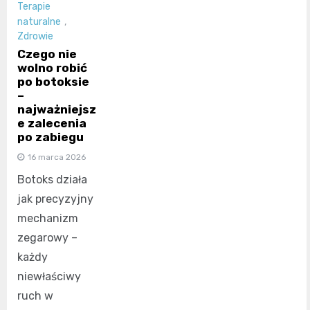
Terapie
naturalne
,
Zdrowie
Czego nie
wolno robić
po botoksie
–
najważniejsz
e zalecenia
po zabiegu
16 marca 2026
Botoks działa
jak precyzyjny
mechanizm
zegarowy –
każdy
niewłaściwy
ruch w