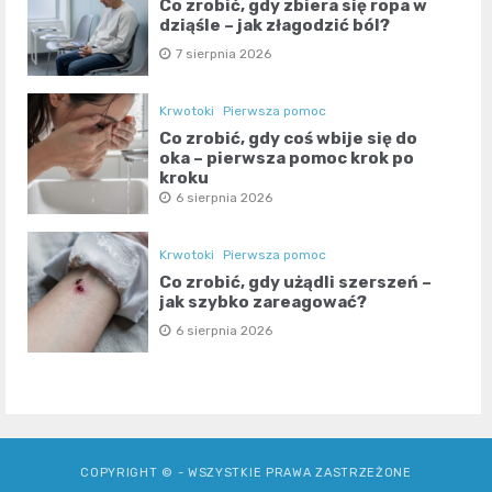
Co zrobić, gdy zbiera się ropa w
dziąśle – jak złagodzić ból?
7 sierpnia 2026
Krwotoki
Pierwsza pomoc
Co zrobić, gdy coś wbije się do
oka – pierwsza pomoc krok po
kroku
6 sierpnia 2026
Krwotoki
Pierwsza pomoc
Co zrobić, gdy użądli szerszeń –
jak szybko zareagować?
6 sierpnia 2026
COPYRIGHT © - WSZYSTKIE PRAWA ZASTRZEŻONE