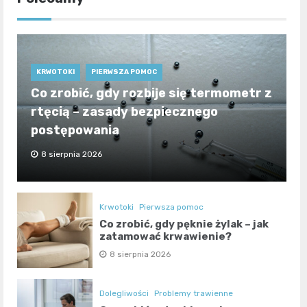
KRWOTOKI
PIERWSZA POMOC
Co zrobić, gdy rozbije się termometr z
rtęcią – zasady bezpiecznego
postępowania
8 sierpnia 2026
Krwotoki
Pierwsza pomoc
Co zrobić, gdy pęknie żylak – jak
zatamować krwawienie?
8 sierpnia 2026
Dolegliwości
Problemy trawienne