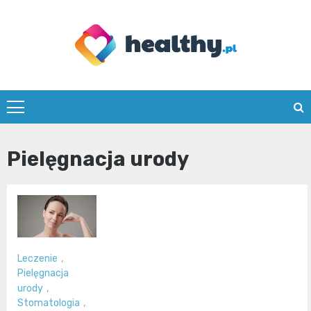
Skip
to
content
healthy.pl
Pielęgnacja urody
Leczenie
,
Pielęgnacja
urody
,
Stomatologia
,