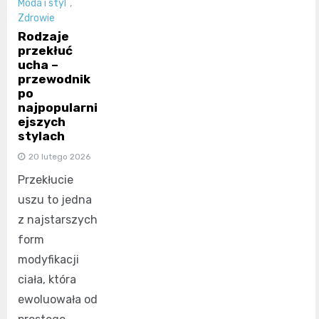
Moda i styl
,
Zdrowie
Rodzaje
przekłuć
ucha –
przewodnik
po
najpopularni
ejszych
stylach
20 lutego 2026
Przekłucie
uszu to jedna
z najstarszych
form
modyfikacji
ciała, która
ewoluowała od