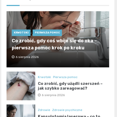
KRWOTOKI
PIERWSZA POMOC
Co zrobić, gdy coś wbije się do oka –
pierwsza pomoc krok po kroku
6 sierpnia 2026
Krwotoki
Pierwsza pomoc
Co zrobić, gdy użądli szerszeń –
jak szybko zareagować?
6 sierpnia 2026
Zdrowie
Zdrowie psychiczne
Kapsulotomia laserowa – co to