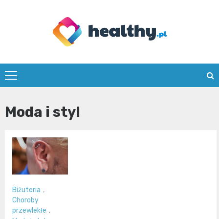
Skip
to
content
healthy.pl
Moda i styl
Biżuteria
,
Choroby
przewlekłe
,