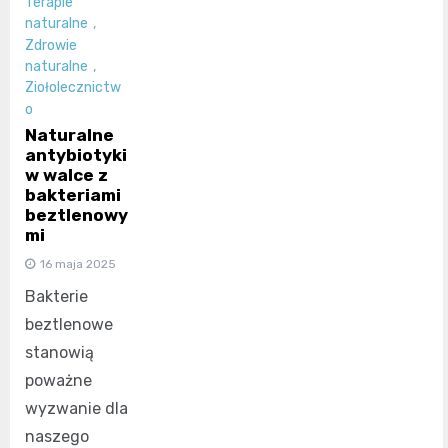
Terapie
naturalne
,
Zdrowie
naturalne
,
Ziołolecznictw
o
Naturalne
antybiotyki
w walce z
bakteriami
beztlenowy
mi
16 maja 2025
Bakterie
beztlenowe
stanowią
poważne
wyzwanie dla
naszego