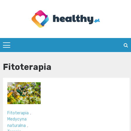
Skip
to
content
healthy.pl
Fitoterapia
Fitoterapia
,
Medycyna
naturalna
,