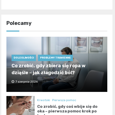
Polecamy
DOLEGLIWOŚCI
PROBLEMY TRAWIENNE
Co zrobić, gdy zbiera się ropa w
dziąśle – jak złagodzić ból?
7 sierpnia 2026
Krwotoki
Pierwsza pomoc
Co zrobić, gdy coś wbije się do
oka – pierwsza pomoc krok po