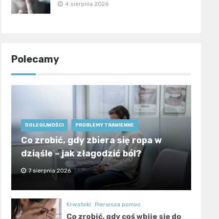
4 sierpnia 2026
Polecamy
DOLEGLIWOŚCI
PROBLEMY TRAWIENNE
Co zrobić, gdy zbiera się ropa w
dziąśle – jak złagodzić ból?
7 sierpnia 2026
Krwotoki
Pierwsza pomoc
Co zrobić, gdy coś wbije się do