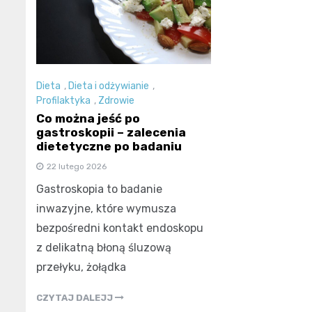
Dieta
,
Dieta i odżywianie
,
Profilaktyka
,
Zdrowie
Co można jeść po
gastroskopii – zalecenia
dietetyczne po badaniu
22 lutego 2026
Gastroskopia to badanie
inwazyjne, które wymusza
bezpośredni kontakt endoskopu
z delikatną błoną śluzową
przełyku, żołądka
CZYTAJ DALEJJ