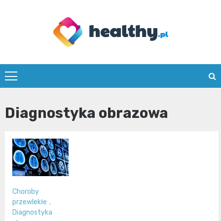
Skip
to
content
healthy.pl
Diagnostyka obrazowa
Choroby
przewlekłe
,
Diagnostyka