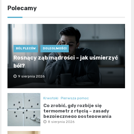
Polecamy
BÓL PLECÓW
DOLEGLIWOŚCI
Rosnący ząb mądrości – jak uśmierzyć
ból?
9 sierpnia 2026
Krwotoki
Pierwsza pomoc
Co zrobić, gdy rozbije się
termometr z rtęcią – zasady
bezpiecznego postępowania
8 sierpnia 2026