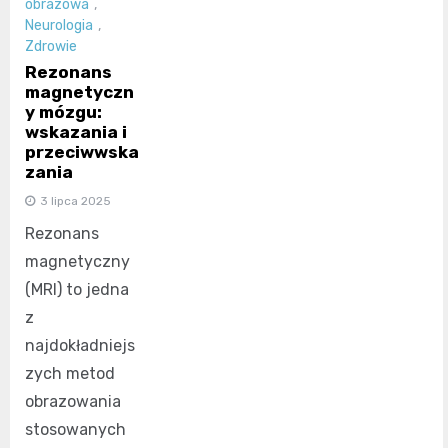
obrazowa
,
Neurologia
,
Zdrowie
Rezonans
magnetyczn
y mózgu:
wskazania i
przeciwwska
zania
3 lipca 2025
Rezonans
magnetyczny
(MRI) to jedna
z
najdokładniejs
zych metod
obrazowania
stosowanych