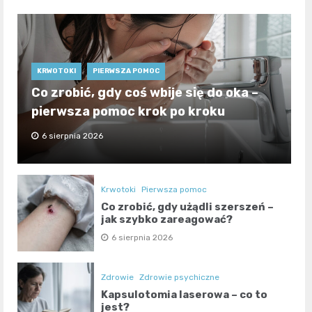
KRWOTOKI
PIERWSZA POMOC
Co zrobić, gdy coś wbije się do oka –
pierwsza pomoc krok po kroku
6 sierpnia 2026
Krwotoki
Pierwsza pomoc
Co zrobić, gdy użądli szerszeń –
jak szybko zareagować?
6 sierpnia 2026
Zdrowie
Zdrowie psychiczne
Kapsulotomia laserowa – co to
jest?