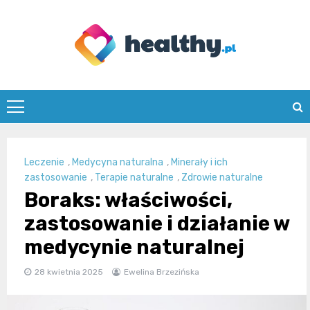
Skip
to
content
healthy.pl
Leczenie
,
Medycyna naturalna
,
Minerały i ich
zastosowanie
,
Terapie naturalne
,
Zdrowie naturalne
Boraks: właściwości,
zastosowanie i działanie w
medycynie naturalnej
28 kwietnia 2025
Ewelina Brzezińska